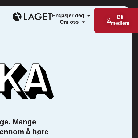
Engasjer deg
Bli
Om oss
medlem
orge. Mange
gjennom å høre