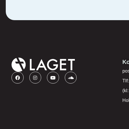
Ko
po
Tlf
(kl
Hol