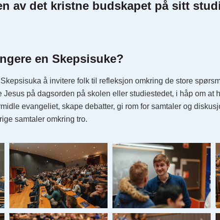
n av det kristne budskapet på sitt studi
angere en Skepsisuke?
Skepsisuka å invitere folk til refleksjon omkring de store spør
te Jesus på dagsorden på skolen eller studiestedet, i håp om at ha
 formidle evangeliet, skape debatter, gi rom for samtaler og disk
rige samtaler omkring tro.