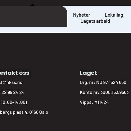
eseid
Nyheter
Lokallag
Lagets arbeid
ntakt oss
Laget
st@nkss.no
Org. nr: NO 971 524 650
:
22 99 24 24
Konto nr: 3000.15.59563
: 10:00-14:00)
Vipps: #11424
bergs plass 4, 0166 Oslo