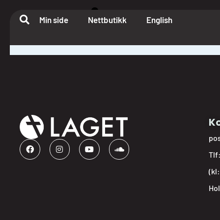
Arild Kull
Min side
Nettbutikk
English
Ko
po
Tlf
(kl
Hol