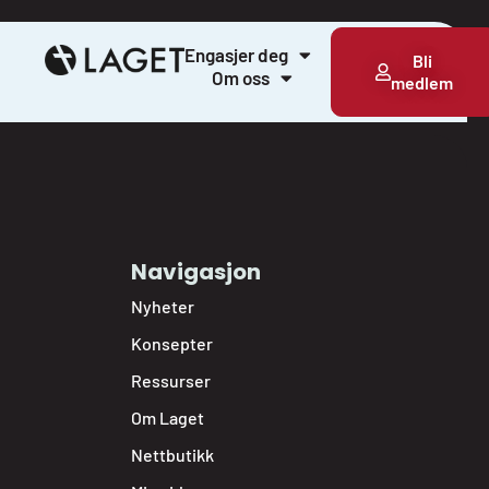
Engasjer deg
Bli
Om oss
medlem
Navigasjon
Nyheter
Konsepter
Ressurser
Om Laget
Nettbutikk