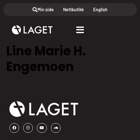
Min side
Nettbutikk
English
Line Marie H.
Engemoen