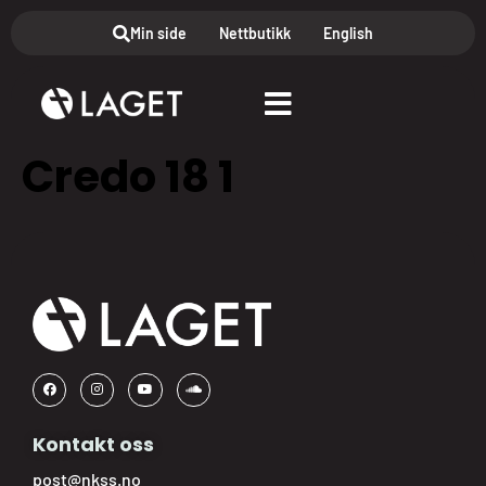
Min side
Nettbutikk
English
Credo 18 1
Kontakt oss
post@nkss.no