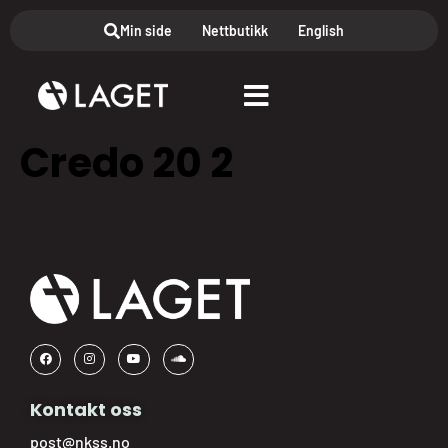
Min side
Nettbutikk
English
Credo 20 2
Kontakt oss
post@nkss.no