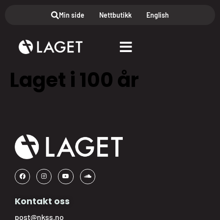
Min side
Nettbutikk
English
Laget i 100 år
Kontakt oss
post@nkss.no