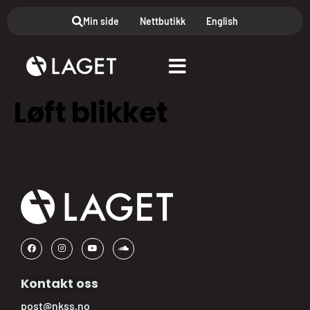
Min side
Nettbutikk
English
Løft blikket
Kontakt oss
post@nkss.no