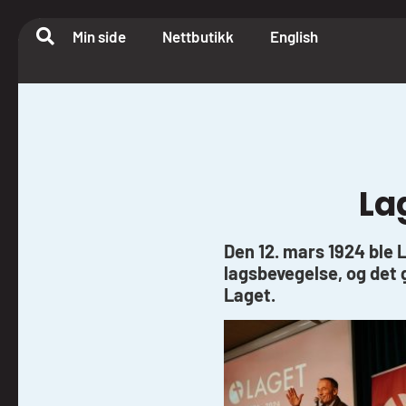
Min side
Nettbutikk
English
La
Den 12. mars 1924 ble L
lagsbevegelse, og det g
Laget.