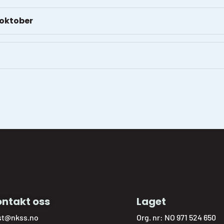
 oktober
ntakt oss
Laget
st@nkss.no
Org. nr: NO 971 524 650