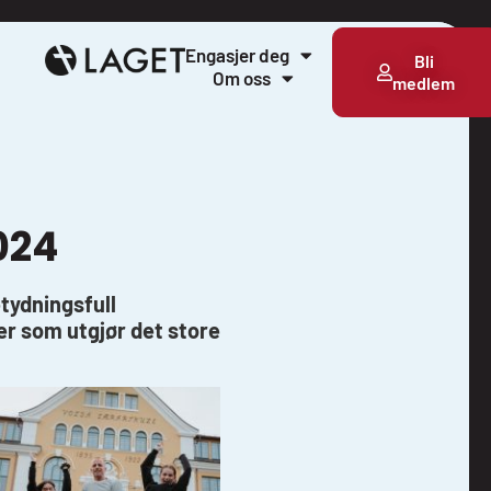
Engasjer deg
Bli
Om oss
medlem
024
etydningsfull
ver som utgjør det store