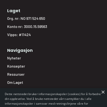
Laget
Org. nr: NO 971 524 650
Konto nr: 3000.15.59563
Vipps: #11424
Navigasjon
Nyheter
Konsepter
Ressurser
Om Laget
×
Nettbutikk
Dette nettstedet bruker informasjonskapsler (cookies) for å forbedre
Min side
din opplevelse. Ved å bruke nettstedet vårt samtykker du i alle
informasjonskapsler i samsvar med retningslinjene våre for
Varsling