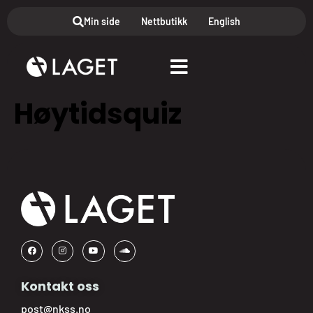
Min side
Nettbutikk
English
Høytidsquiz
Kontakt oss
post@nkss.no