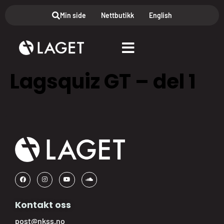
Min side
Nettbutikk
English
Lagsquiz GT – del 1
Kontakt oss
post@nkss.no