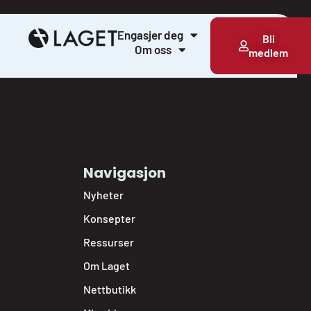
Engasjer deg
Bli
Om oss
medlem
Navigasjon
Nyheter
Konsepter
Ressurser
Om Laget
Nettbutikk