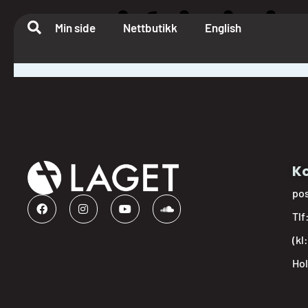
Bli frivilli
Min side
Nettbutikk
English
Ko
po
Tlf
(kl
Hol