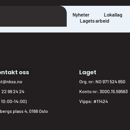
g
Nyheter
Lokallag
Lagets arbeid
ntakt oss
Laget
st@nkss.no
Org. nr: NO 971 524 650
:
22 99 24 24
Konto nr: 3000.15.59563
: 10:00-14:00)
Vipps: #11424
bergs plass 4, 0166 Oslo