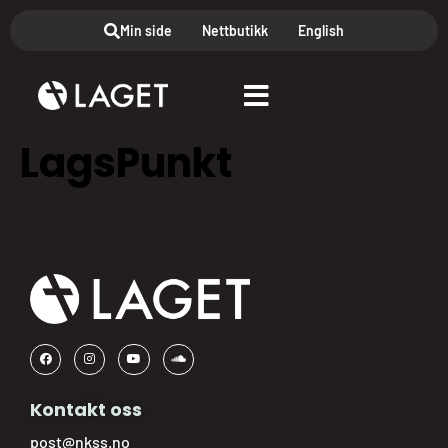
Min side
Nettbutikk
English
LagsPunkt
Kontakt oss
post@nkss.no