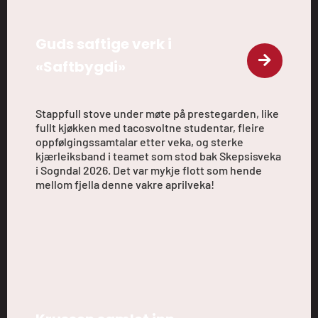
Guds saftige verk i
«Saftbygdi»
Stappfull stove under møte på prestegarden, like
fullt kjøkken med tacosvoltne studentar, fleire
oppfølgingssamtalar etter veka, og sterke
kjærleiksband i teamet som stod bak Skepsisveka
i Sogndal 2026. Det var mykje flott som hende
mellom fjella denne vakre aprilveka!