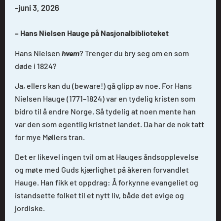
-
juni 3, 2026
– Hans Nielsen Hauge på Nasjonalbiblioteket
Hans Nielsen
hvem
? Trenger du bry seg om en som
døde i 1824?
Ja, ellers kan du (beware!) gå glipp av noe. For Hans
Nielsen Hauge (1771–1824) var en tydelig kristen som
bidro til å endre Norge. Så tydelig at noen mente han
var den som egentlig kristnet landet. Da har de nok tatt
for mye Møllers tran.
Det er likevel ingen tvil om at Hauges åndsopplevelse
og møte med Guds kjærlighet på åkeren forvandlet
Hauge. Han fikk et oppdrag: Å forkynne evangeliet og
istandsette folket til et nytt liv, både det evige og
jordiske.