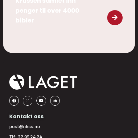
Krussen samlet inn
penger til over 4000
bibler
Kontakt oss
post@nkss.no
Tlf:
22 99 24 24