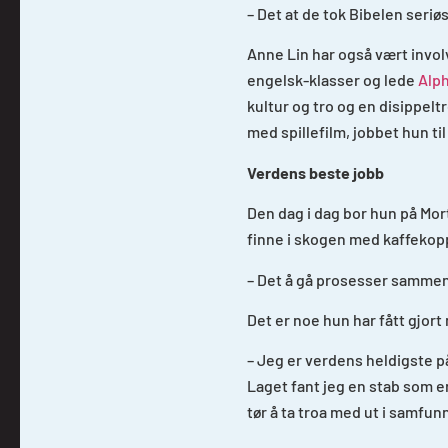
– Det at de tok Bibelen seriøs
Anne Lin har også vært involv
engelsk-klasser og lede
Alp
kultur og tro og en disippel
med spillefilm, jobbet hun ti
Verdens beste jobb
Den dag i dag bor hun på Mor
finne i skogen med kaffekop
– Det å gå prosesser sammen
Det er noe hun har fått gjort
– Jeg er verdens heldigste p
Laget fant jeg en stab som e
tør å ta troa med ut i samfun