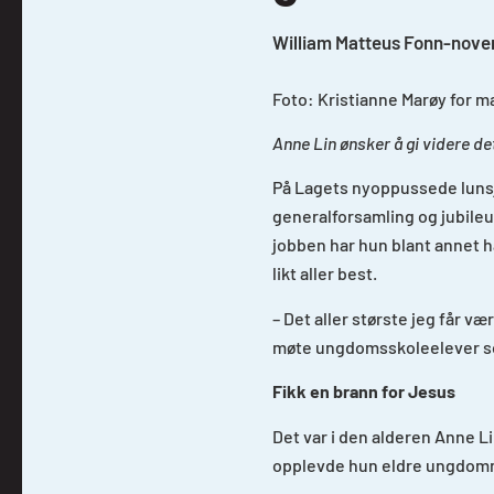
William Matteus Fonn
-
nove
Foto: Kristianne Marøy for m
Anne Lin ønsker å gi videre d
På Lagets nyoppussede lunsjr
generalforsamling og jubileu
jobben har hun blant annet ha
likt aller best.
– Det aller største jeg får 
møte ungdomsskoleelever som 
Fikk en brann for Jesus
Det var i den alderen Anne L
opplevde hun eldre ungdomme