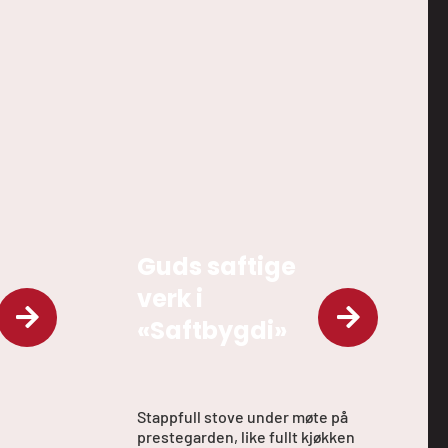
Guds saftige
verk i
«Saftbygdi»
Stappfull stove under møte på
prestegarden, like fullt kjøkken