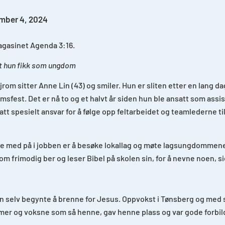
mber 4, 2024
agasinet Agenda 3:16.
et hun fikk som ungdom
om sitter Anne Lin (43) og smiler. Hun er sliten etter en lang da
msfest. Det er nå to og et halvt år siden hun ble ansatt som ass
tt spesielt ansvar for å følge opp feltarbeidet og teamlederne ti
være med på i jobben er å besøke lokallag og møte lagsungdommene
frimodig ber og leser Bibel på skolen sin, for å nevne noen, si
in selv begynte å brenne for Jesus. Oppvokst i Tønsberg og med s
r og voksne som så henne, gav henne plass og var gode forbil