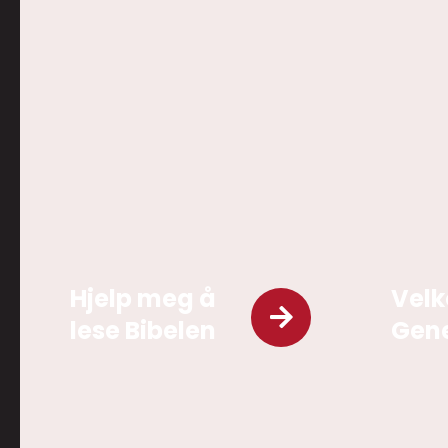
Hjelp meg å
Velk
lese Bibelen
Gene