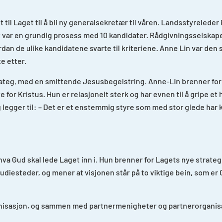
t til Laget til å bli ny generalsekretær til våren. Landsstyreleder
et var en grundig prosess med 10 kandidater. Rådgivningsselskap
an de ulike kandidatene svarte til kriteriene. Anne Lin var den so
e etter.
trateg, med en smittende Jesusbegeistring. Anne-Lin brenner for
for Kristus. Hun er relasjonelt sterk og har evnen til å gripe et
g legger til: – Det er et enstemmig styre som med stor glede har k
l hva Gud skal lede Laget inn i. Hun brenner for Lagets nye strat
udiesteder, og mener at visjonen står på to viktige bein, som er G
nisasjon, og sammen med partnermenigheter og partnerorganisas