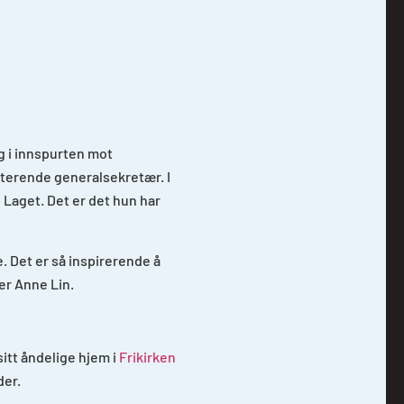
g i innspurten mot
isterende generalsekretær. I
l Laget. Det er det hun har
. Det er så inspirerende å
er Anne Lin.
itt åndelige hjem i
Frikirken
der.