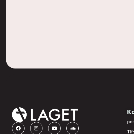
Ko
po
Tlf