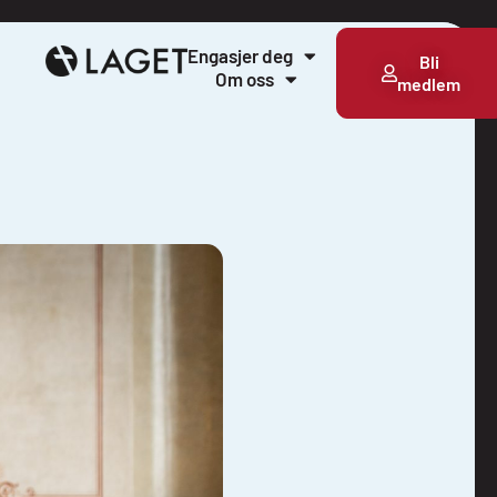
Engasjer deg
Bli
Om oss
medlem