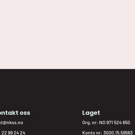
ntakt oss
Laget
st@nkss.no
Org. nr: NO 971 524 650
:
22 99 24 24
Konto nr: 3000.15.59563