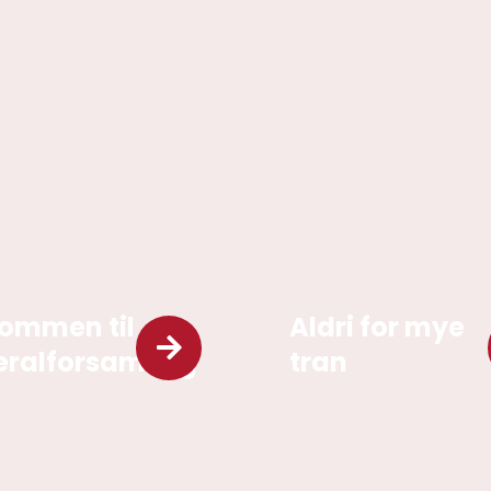
ommen til
Aldri for mye
ralforsamling
tran