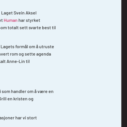
 i Laget Svein Aksel
et
Human
har styrket
m totalt sett svarte best til
 Lagets formål om å utruste
 hvert rom og sette agenda
alt Anne-Lin til
egi som handler om å være en
rill en kristen og
joner har vi stort