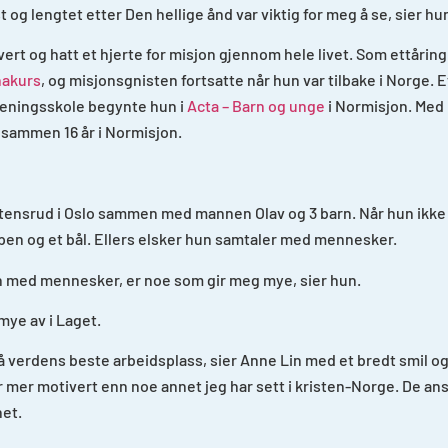
t og lengtet etter Den hellige ånd var viktig for meg å se, sier hu
ert og hatt et hjerte for misjon gjennom hele livet. Som ettåring
hakurs
, og misjonsgnisten fortsatte når hun var tilbake i Norge. 
treningsskole begynte hun i
Acta – Barn og unge
i Normisjon. Med 
l sammen 16 år i Normisjon.
tensrud i Oslo sammen med mannen Olav og 3 barn. Når hun ikke 
pen og et bål. Ellers elsker hun samtaler med mennesker.
 med mennesker, er noe som gir meg mye, sier hun.
 mye av i Laget.
å verdens beste arbeidsplass, sier Anne Lin med et bredt smil og 
r mer motivert enn noe annet jeg har sett i kristen-Norge. De ans
net.