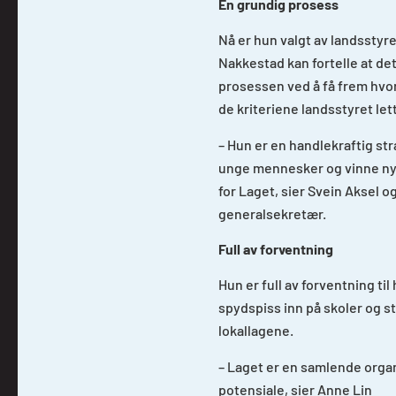
En grundig prosess
Nå er hun valgt av landsstyre
Nakkestad kan fortelle at d
prosessen ved å få frem hvord
de kriteriene landsstyret lett
– Hun er en handlekraftig s
unge mennesker og vinne nye 
for Laget, sier Svein Aksel o
generalsekretær.
Full av forventning
Hun er full av forventning ti
spydspiss inn på skoler og st
lokallagene.
– Laget er en samlende orga
potensiale, sier Anne Lin