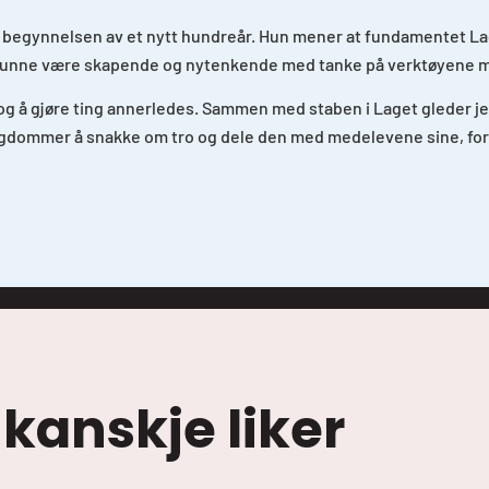
 på begynnelsen av et nytt hundreår. Hun mener at fundamentet L
 kunne være skapende og nytenkende med tanke på verktøyene m
 og å gjøre ting annerledes. Sammen med staben i Laget gleder jeg
gdommer å snakke om tro og dele den med medelevene sine, fort
 kanskje liker