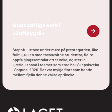
Guds saftige verk i
«Saftbygdi»
Stappfull stove under møte på prestegarden, like
fullt kjøkken med tacosvoltne studentar, fleire
oppfølgingssamtalar etter veka, og sterke
kjærleiksband i teamet som stod bak Skepsisveka
i Sogndal 2026. Det var mykje flott som hende
mellom fjella denne vakre aprilveka!