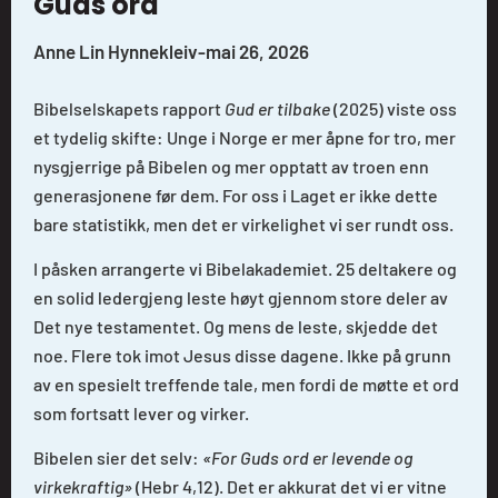
Guds ord
Anne Lin Hynnekleiv
-
mai 26, 2026
Bibelselskapets rapport
Gud er tilbake
(2025) viste oss
et tydelig skifte: Unge i Norge er mer åpne for tro, mer
nysgjerrige på Bibelen og mer opptatt av troen enn
generasjonene før dem. For oss i Laget er ikke dette
bare statistikk, men det er virkelighet vi ser rundt oss.
I påsken arrangerte vi Bibelakademiet. 25 deltakere og
en solid ledergjeng leste høyt gjennom store deler av
Det nye testamentet. Og mens de leste, skjedde det
noe. Flere tok imot Jesus disse dagene. Ikke på grunn
av en spesielt treffende tale, men fordi de møtte et ord
som fortsatt lever og virker.
Bibelen sier det selv:
«For Guds ord er levende og
virkekraftig»
(Hebr 4,12). Det er akkurat det vi er vitne