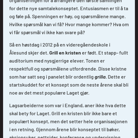
organiseringen for å arrangere den første samlingen
for dette nye samtalekonseptet. Entusiasmen er til å ta
og føle på. Spenningen er høy, og spørsmålene mange.
Hvilke spørsmål kan vi få? Hvor mange kommer? Hva om
vi får spørsmål vi ikke kan svare på?
Så en høstdag i 2012 på en videregåendeskole i
Ålesund skjer det.
Grill en kristen
er født. Et stapp- fullt
auditorium med nysgjerrige elever. Tonen er
respektfull og spørsmålene utfordrende. Disse kristne
som har satt seg i panelet blir ordentlig
grilla
. Dette er
startskuddet for et konsept som de neste årene skal bli
noe av det mest populære Laget gjør.
Lagsarbeiderne som var i England, aner ikke hva dette
skal bety for Laget. Grill en kristen blir ikke bare et
populært konsept, men det setter hele organisasjonen
i en retning. Gjennom årene blir konseptet til bøker,
aksjonsuker, nettsider, konferanse og undervisning.