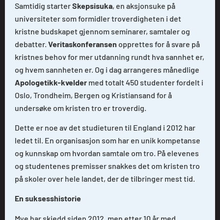
Samtidig starter
Skepsisuka
, en aksjonsuke på
universiteter som formidler troverdigheten i det
kristne budskapet gjennom seminarer, samtaler og
debatter.
Veritaskonferansen
opprettes for å svare på
kristnes behov for mer utdanning rundt hva sannhet er,
og hvem sannheten er. Og i dag arrangeres månedlige
Apologetikk-kvelder
med totalt 450 studenter fordelt i
Oslo, Trondheim, Bergen og Kristiansand for å
undersøke om kristen tro er troverdig.
Dette er noe av det studieturen til England i 2012 har
ledet til. En organisasjon som har en unik kompetanse
og kunnskap om hvordan samtale om tro. På elevenes
og studentenes premisser snakkes det om kristen tro
på skoler over hele landet, der de tilbringer mest tid.
En suksesshistorie
Mye har skjedd siden 2012, men etter 10 år med