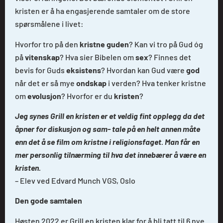
kristen er å ha engasjerende samtaler om de store
spørsmålene i livet:
Hvorfor tro på den
kristne guden
? Kan vi tro på Gud óg
på
vitenskap
? Hva sier Bibelen om
sex
? Finnes det
bevis for Guds
eksistens
? Hvordan kan Gud være
god
når det er så mye
ondskap
i verden? Hva tenker kristne
om
evolusjon
? Hvorfor er du
kristen
?
Jeg synes Grill en kristen er et veldig fint opplegg da det
åpner for diskusjon og sam- tale på en helt annen måte
enn det å se film om kristne i religionsfaget. Man får en
mer personlig tilnærming til hva det innebærer å være en
kristen.
– Elev ved Edvard Munch VGS, Oslo
Den gode samtalen
Høsten 2022 er Grill en kristen klar for å bli tatt til 6 nye