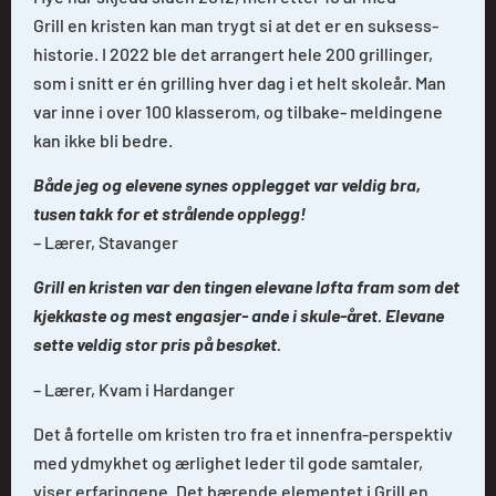
Grill en kristen kan man trygt si at det er en suksess-
historie. I 2022 ble det arrangert hele 200 grillinger,
som i snitt er én grilling hver dag i et helt skoleår. Man
var inne i over 100 klasserom, og tilbake- meldingene
kan ikke bli bedre.
Både jeg og elevene synes opplegget var veldig bra,
tusen takk for et strålende opplegg!
– Lærer, Stavanger
Grill en kristen var den tingen elevane løfta fram som det
kjekkaste og mest engasjer- ande i skule-året. Elevane
sette veldig stor pris på besøket.
– Lærer, Kvam i Hardanger
Det å fortelle om kristen tro fra et innenfra-perspektiv
med ydmykhet og ærlighet leder til gode samtaler,
viser erfaringene. Det bærende elementet i Grill en