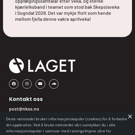
oppfølgingssamtalar etter veka, og sterke
kjærleiksband i teamet som stod bak Skepsisveka
i Sogndal 2026. Det var mykje flott som hende
mellom fjella denne vakre aprilveka!
Kontakt oss
post@nkss.no
×
Tlf:
22 99 24 24
Dette nettstedet bruker informasjonskapsler (cookies) for å forbedre
din opplevelse. Ved å bruke nettstedet vårt samtykker du i alle
(kl: 10:00-14:00)
informasjonskapsler i samsvar med retningslinjene våre for