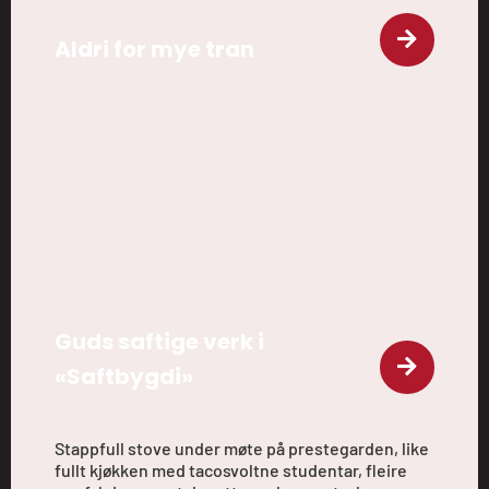
Aldri for mye tran
Guds saftige verk i
«Saftbygdi»
Stappfull stove under møte på prestegarden, like
fullt kjøkken med tacosvoltne studentar, fleire