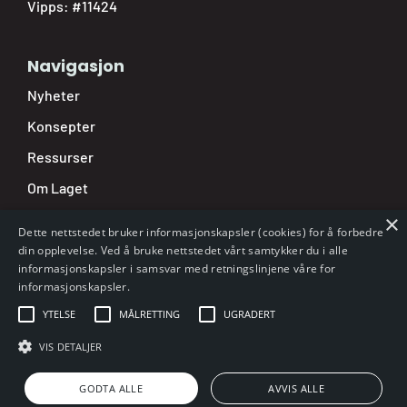
Vipps: #11424
Navigasjon
Nyheter
Konsepter
Ressurser
Om Laget
Nettbutikk
×
Dette nettstedet bruker informasjonskapsler (cookies) for å forbedre
Min side
din opplevelse. Ved å bruke nettstedet vårt samtykker du i alle
informasjonskapsler i samsvar med retningslinjene våre for
Varsling
informasjonskapsler.
Personvern
YTELSE
MÅLRETTING
UGRADERT
VIS DETALJER
Utviklet av
GetOnNet AS
| Copyright NKSS © 2026
GODTA ALLE
AVVIS ALLE