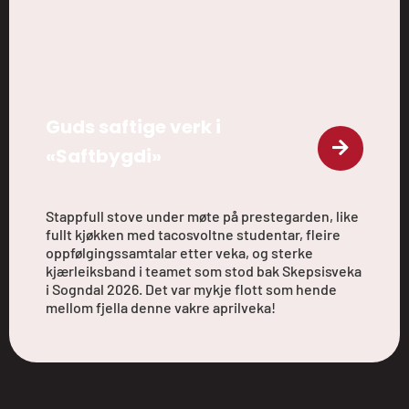
Guds saftige verk i
«Saftbygdi»
Stappfull stove under møte på prestegarden, like
fullt kjøkken med tacosvoltne studentar, fleire
oppfølgingssamtalar etter veka, og sterke
kjærleiksband i teamet som stod bak Skepsisveka
i Sogndal 2026. Det var mykje flott som hende
mellom fjella denne vakre aprilveka!