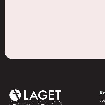
Ko
po