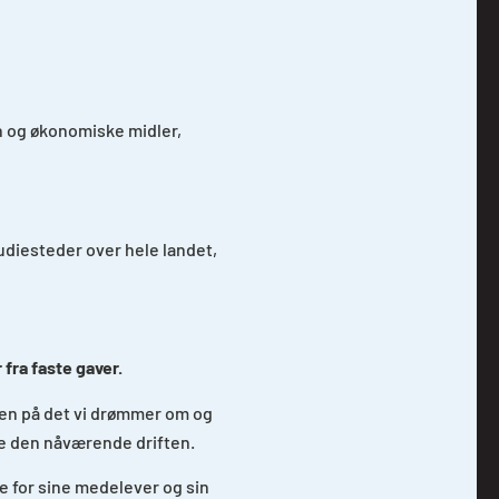
nn og økonomiske midler,
udiesteder over hele landet,
 fra faste gaver.
lsen på det vi drømmer om og
lde den nåværende driften.
e for sine medelever og sin