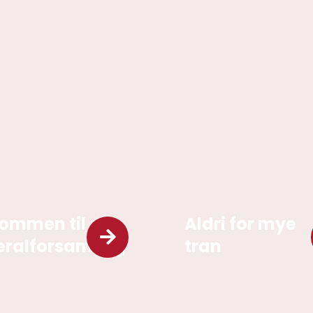
ommen til
Aldri for mye
ralforsamling
tran