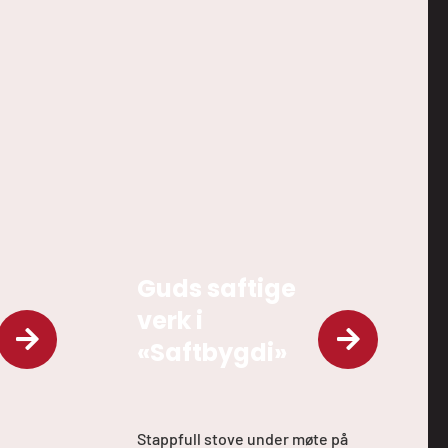
Guds saftige
verk i
«Saftbygdi»
Stappfull stove under møte på