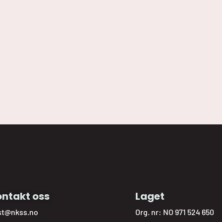
ntakt oss
Laget
st@nkss.no
Org. nr: NO 971 524 650