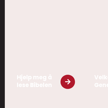
Hjelp meg å
Velk
lese Bibelen
Gene