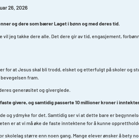
uar 26, 2026
venner og dere som bærer Laget i bønn og med deres tid.
 vil jeg takke dere alle. Det dere gir av tid, engasjement, forbø
for at Jesus skal bli trodd, elsket og etterfulgt på skoler og st
 bevegelsen fram.
 deres generøsitet og giverglede.
faste givere, og samtidig passerte 10 millioner kroner i inntekter
glade og ydmyke for det. Samtidig ser vi at dette bare er begynne
iteten er at vi må øke de faste inntektene for å kunne opprettho
or skolelag større enn noen gang. Mange elever ønsker å bety no