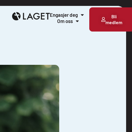
Engasjer deg
Bli
Om oss
medlem