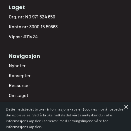
Laget
Org. nr: NO 971 524 650
Konto nr: 3000.15.59563
Vipps: #11424
Navigasjon
Nyheter
Konsepter
Ressurser
Om Laget
×
Nettbutikk
Dette nettstedet bruker informasjonskapsler (cookies) for å forbedre
Min side
din opplevelse. Ved å bruke nettstedet vårt samtykker du i alle
informasjonskapsler i samsvar med retningslinjene våre for
Varsling
informasjonskapsler.