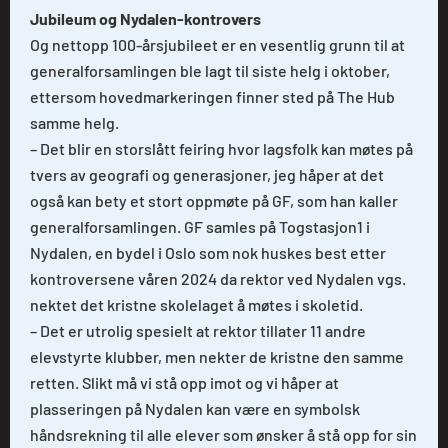
Jubileum og Nydalen-kontrovers
Og nettopp 100-årsjubileet er en vesentlig grunn til at
generalforsamlingen ble lagt til siste helg i oktober,
ettersom hovedmarkeringen finner sted på The Hub
samme helg.
– Det blir en storslått feiring hvor lagsfolk kan møtes på
tvers av geografi og generasjoner, jeg håper at det
også kan bety et stort oppmøte på GF, som han kaller
generalforsamlingen. GF samles på Togstasjon1 i
Nydalen, en bydel i Oslo som nok huskes best etter
kontroversene våren 2024 da rektor ved Nydalen vgs.
nektet det kristne skolelaget å møtes i skoletid.
– Det er utrolig spesielt at rektor tillater 11 andre
elevstyrte klubber, men nekter de kristne den samme
retten. Slikt må vi stå opp imot og vi håper at
plasseringen på Nydalen kan være en symbolsk
håndsrekning til alle elever som ønsker å stå opp for sin