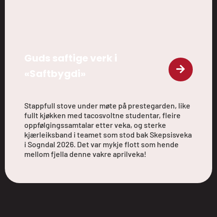
Guds saftige verk i
«Saftbygdi»
Stappfull stove under møte på prestegarden, like
fullt kjøkken med tacosvoltne studentar, fleire
oppfølgingssamtalar etter veka, og sterke
kjærleiksband i teamet som stod bak Skepsisveka
i Sogndal 2026. Det var mykje flott som hende
mellom fjella denne vakre aprilveka!