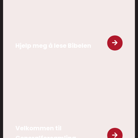
Hjelp meg å lese Bibelen
Velkommen til
Generalforsamling