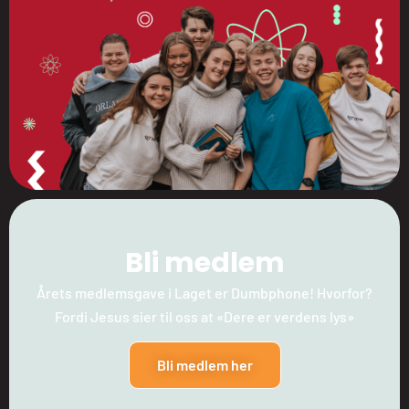
Bli medlem
Årets medlemsgave i Laget er Dumbphone! Hvorfor?
Fordi Jesus sier til oss at «Dere er verdens lys»
Bli medlem her