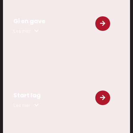
Gi en gave
Les mer
Start lag
Les mer