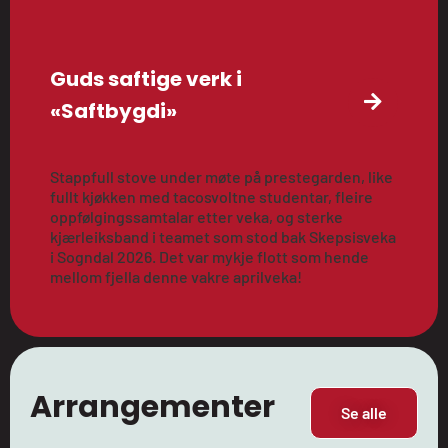
Guds saftige verk i
«Saftbygdi»
Stappfull stove under møte på prestegarden, like
fullt kjøkken med tacosvoltne studentar, fleire
oppfølgingssamtalar etter veka, og sterke
kjærleiksband i teamet som stod bak Skepsisveka
i Sogndal 2026. Det var mykje flott som hende
mellom fjella denne vakre aprilveka!
Arrangementer
Se alle