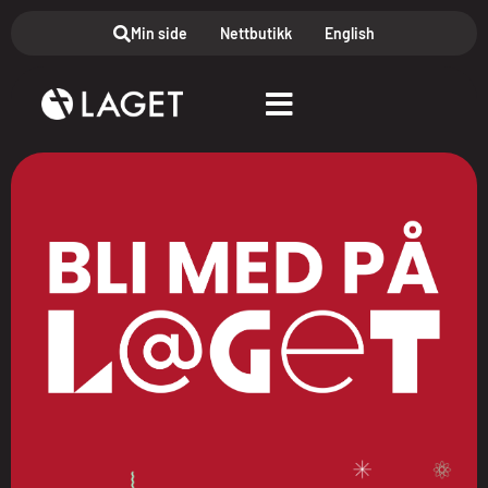
Min side
Nettbutikk
English