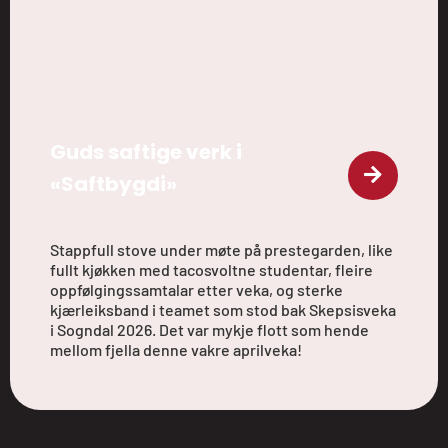
Guds saftige verk i
«Saftbygdi»
Stappfull stove under møte på prestegarden, like
fullt kjøkken med tacosvoltne studentar, fleire
oppfølgingssamtalar etter veka, og sterke
kjærleiksband i teamet som stod bak Skepsisveka
i Sogndal 2026. Det var mykje flott som hende
mellom fjella denne vakre aprilveka!