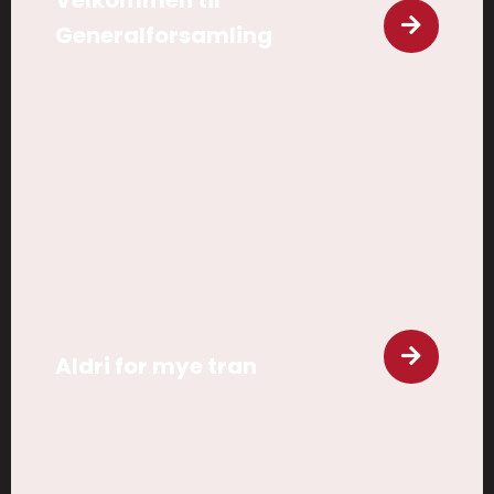
Velkommen til
Generalforsamling
Aldri for mye tran