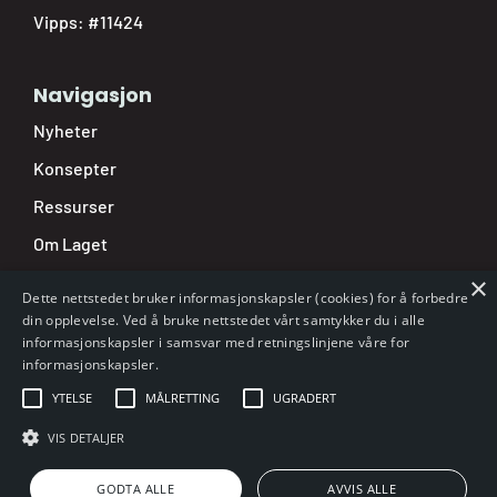
Vipps: #11424
Navigasjon
Nyheter
Konsepter
Ressurser
Om Laget
×
Nettbutikk
Dette nettstedet bruker informasjonskapsler (cookies) for å forbedre
Min side
din opplevelse. Ved å bruke nettstedet vårt samtykker du i alle
informasjonskapsler i samsvar med retningslinjene våre for
Varsling
informasjonskapsler.
Personvern
YTELSE
MÅLRETTING
UGRADERT
VIS DETALJER
GODTA ALLE
AVVIS ALLE
Utviklet av
GetOnNet AS
| Copyright NKSS © 2026