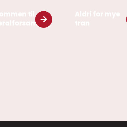
ommen til
Aldri for mye
ralforsamling
tran