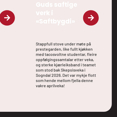
Guds saftige
verk i
«Saftbygdi»
Stappfull stove under møte på
prestegarden, like fullt kjøkken
med tacosvoltne studentar, fleire
oppfølgingssamtalar etter veka,
og sterke kjærleiksband i teamet
som stod bak Skepsisveka i
Sogndal 2026. Det var mykje flott
som hende mellom fjella denne
vakre aprilveka!