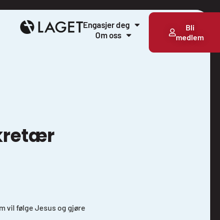
Engasjer deg
Bli
Om oss
medlem
kretær
m vil følge Jesus og gjøre