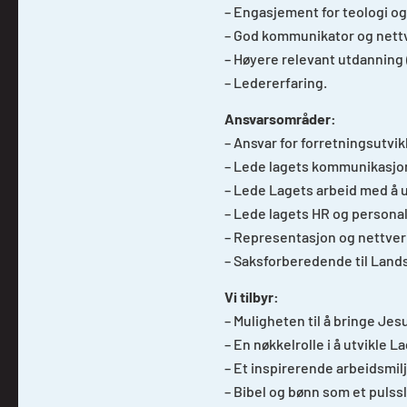
– Engasjement for teologi o
– God kommunikator og nett
– Høyere relevant utdanning 
– Ledererfaring.
Ansvarsområder:
– Ansvar for forretningsutvi
– Lede lagets kommunikasjo
– Lede Lagets arbeid med å u
– Lede lagets HR og personal
– Representasjon og nettver
– Saksforberedende til Land
Vi tilbyr:
– Muligheten til å bringe Jesu
– En nøkkelrolle i å utvikle 
– Et inspirerende arbeidsmi
– Bibel og bønn som et puls