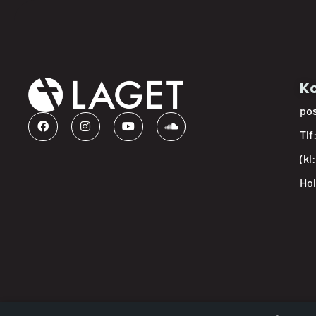
Ko
po
Tlf
(kl
Hol