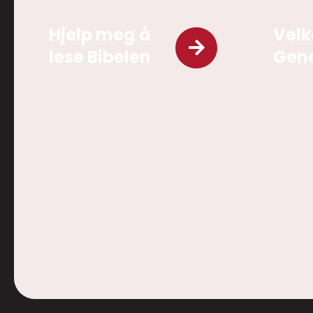
Hjelp meg å
Velk
lese Bibelen
Gene