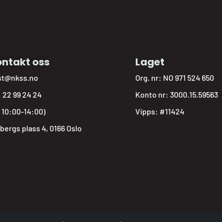
ntakt oss
Laget
st@nkss.no
Org. nr: NO 971 524 650
:
22 99 24 24
Konto nr: 3000.15.59563
: 10:00-14:00)
Vipps: #11424
bergs plass 4, 0166 Oslo