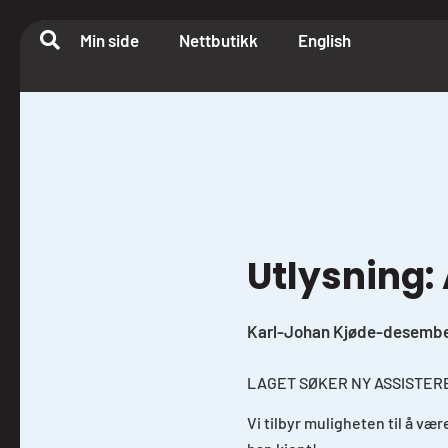
Min side
Nettbutikk
English
Utlysning:
Karl-Johan Kjøde
-
desembe
LAGET SØKER NY ASSISTE
Vi tilbyr muligheten til å væ