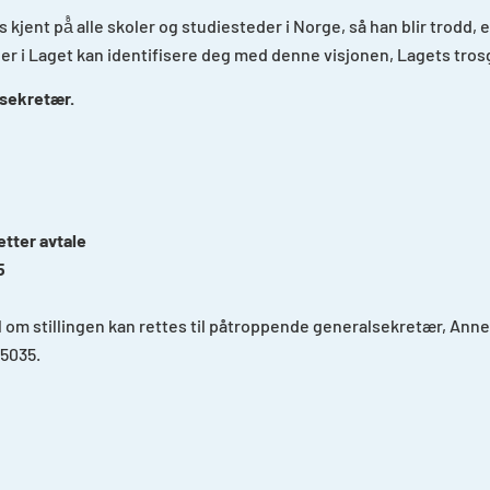
 kjent på̊ alle skoler og studiesteder i Norge, så han blir trodd, 
der i Laget kan identifisere deg med denne visjonen, Lagets tr
lsekretær.
 etter avtale
5
om stillingen kan rettes til påtroppende generalsekretær, Anne
65035.