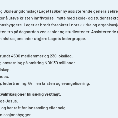
og Skoleungdomslag (Laget) søker ny assisterende generalsekret
ker å utøve kristen innflytelse i møte med skole- og studentse
nsbyggere. Laget er bredt forankret i norsk kirke og organisasjo
risten tro på dagsorden ved skoler og studiesteder. Assisterend
nistrasjonsleder utgjøre Lagets ledergruppe.
rundt 4500 medlemmer og 230 lokallag.
ig omsetning på omkring NOK 30 millioner.
lskap.
nees.
 ledertrening, Grill en kristen og evangelisering.
valifikasjoner bli særlig vektlagt:
lge Jesus.
og har teft for innsamling eller salg.
anisasjonsbygger.