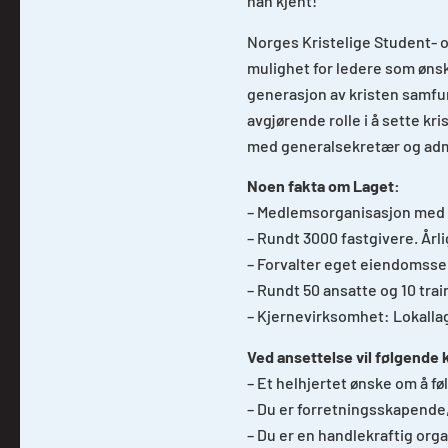
han kjent!
Norges Kristelige Student- 
mulighet for ledere som øns
generasjon av kristen samfun
avgjørende rolle i å sette k
med generalsekretær og admi
Noen fakta om Laget:
– Medlemsorganisasjon med 
– Rundt 3000 fastgivere. Årl
– Forvalter eget eiendomsse
– Rundt 50 ansatte og 10 trai
– Kjernevirksomhet: Lokallag,
Ved ansettelse vil følgende k
– Et helhjertet ønske om å fø
– Du er forretningsskapende, 
– Du er en handlekraftig org