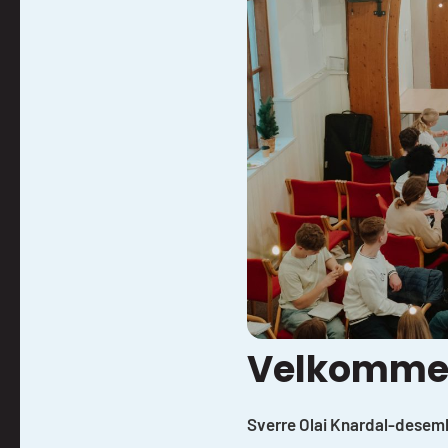
Velkommen
Sverre Olai Knardal
-
desemb