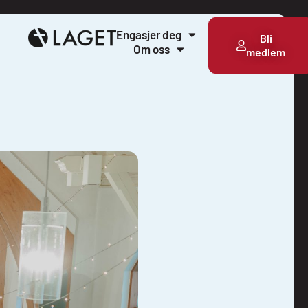
Engasjer deg
Bli
Om oss
medlem