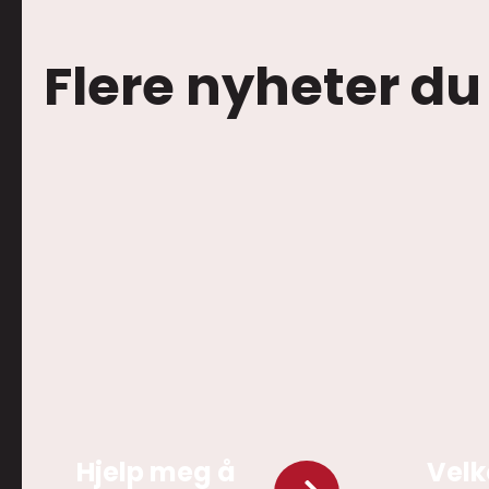
Flere nyheter du
Hjelp meg å
Velk