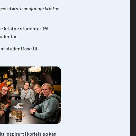
ges største nasjonale kristne
e kristne studentar. På
tudentar.
om studentfase til
t inspirert i korleis eg kan