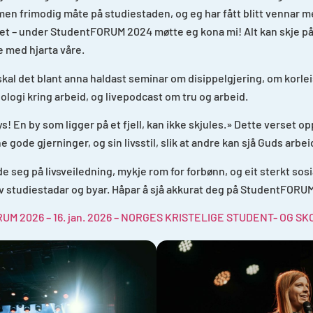
 men frimodig måte på studiestaden, og eg har fått blitt vennar m
 det – under StudentFORUM 2024 møtte eg kona mi! Alt kan skje 
bbe med hjarta våre.
l det blant anna haldast seminar om disippelgjering, om korleis
ologi kring arbeid, og livepodcast om tru og arbeid.
s! En by som ligger på et fjell, kan ikke skjules.» Dette verset op
 gode gjerninger, og sin livsstil, slik at andre kan sjå Guds arbei
e seg på livsveiledning, mykje rom for forbønn, og eit sterkt sosi
av studiestadar og byar. Håpar å sjå akkurat deg på StudentFORU
UM 2026 – 16. jan. 2026 – NORGES KRISTELIGE STUDENT- OG