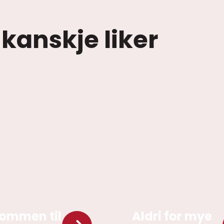
 kanskje liker
ommen til
Aldri for mye