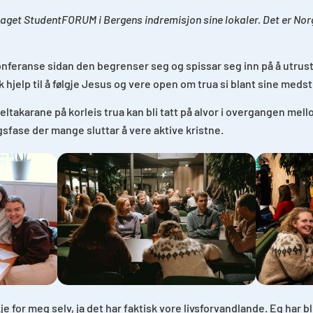
Laget StudentFORUM i Bergens indremisjon sine lokaler. Det er Nor
feranse sidan den begrenser seg og spissar seg inn på å utrust
 hjelp til å følgje Jesus og vere open om trua si blant sine meds
eltakarane på korleis trua kan bli tatt på alvor i overgangen mell
gsfase der mange sluttar å vere aktive kristne.
for meg selv, ja det har faktisk vore livsforvandlande. Eg har blit