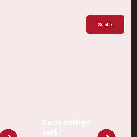
Se alle
Guds saftige
verk i