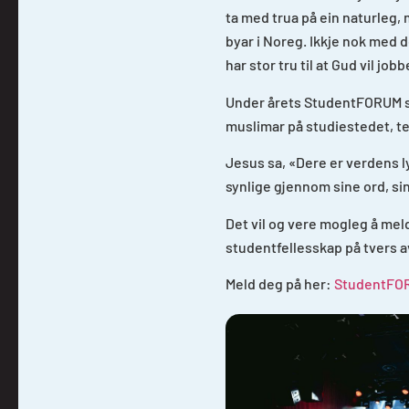
ta med trua på ein naturleg,
byar i Noreg. Ikkje nok med
har stor tru til at Gud vil jo
Under årets StudentFORUM ska
muslimar på studiestedet, te
Jesus sa, «Dere er verdens ly
synlige gjennom sine ord, sine
Det vil og vere mogleg å meld
studentfellesskap på tvers 
Meld deg på her:
StudentFOR