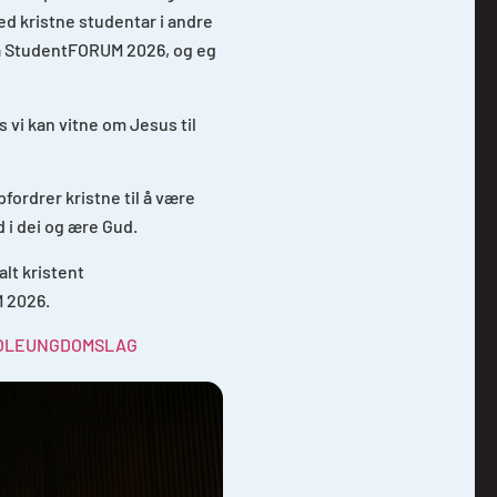
ed kristne studentar i andre
på StudentFORUM 2026, og eg
 vi kan vitne om Jesus til
pfordrer kristne til å være
d i dei og ære Gud.
alt kristent
M 2026.
 SKOLEUNGDOMSLAG